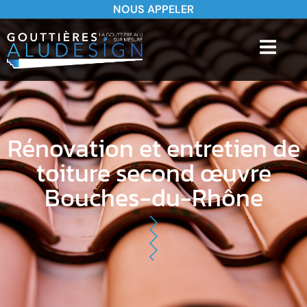
NOUS APPELER
Rénovation et entretien de
toiture second œuvre
Bouches-du-Rhône